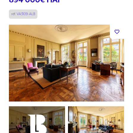
894 000
€ HAI
réf. VA3109-ALB