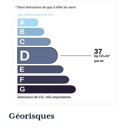
* Dont émissions de gaz à effet de serre
peu d'émissions de CO₂
A
B
C
37
D
kg CO₂/m²
par an
E
F
G
émissions de CO₂ très importantes
Géorisques