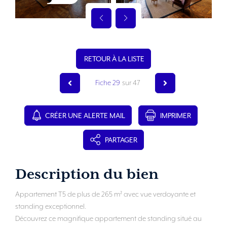
RETOUR À LA LISTE
Fiche 29
sur 47
CRÉER UNE ALERTE MAIL
IMPRIMER
PARTAGER
Description du bien
Appartement T5 de plus de 265 m² avec vue verdoyante et
standing exceptionnel.
Découvrez ce magnifique appartement de standing situé au