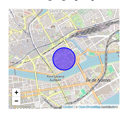
+
−
Leaflet
| ©
OpenStreetMap
contributors