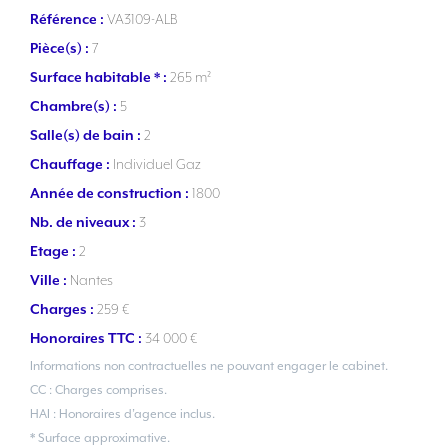
Référence :
VA3109-ALB
Pièce(s) :
7
Surface habitable * :
265 m²
Chambre(s) :
5
Salle(s) de bain :
2
Chauffage :
Individuel Gaz
Année de construction :
1800
Nb. de niveaux :
3
Etage :
2
Ville :
Nantes
Charges :
259 €
Honoraires TTC :
34 000 €
Informations non contractuelles ne pouvant engager le cabinet.
CC : Charges comprises.
HAI : Honoraires d’agence inclus.
* Surface approximative.