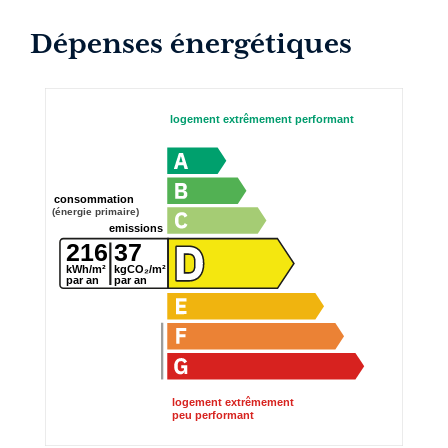
Dépenses énergétiques
logement extrêmement performant
consommation
(énergie primaire)
emissions
216
37
kWh/m²
kgCO₂/m²
par an
par an
logement extrêmement
peu performant