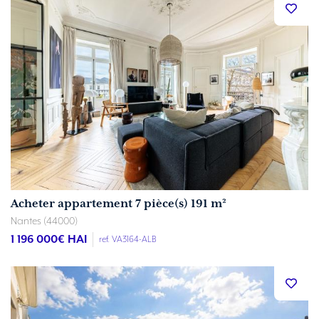
Acheter appartement 7 pièce(s) 191 m²
Nantes (44000)
1 196 000
€ HAI
ref. VA3164-ALB