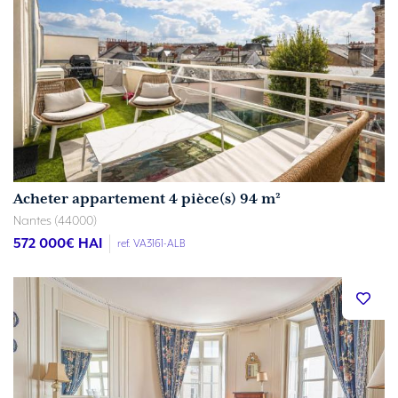
Acheter appartement 4 pièce(s) 94 m²
Nantes (44000)
572 000
€ HAI
ref. VA3161-ALB