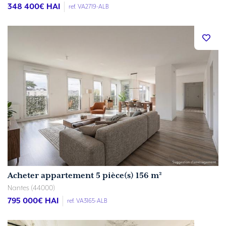
348 400
€ HAI
ref. VA2719-ALB
Acheter appartement 5 pièce(s) 156 m²
Nantes (44000)
795 000
€ HAI
ref. VA3165-ALB