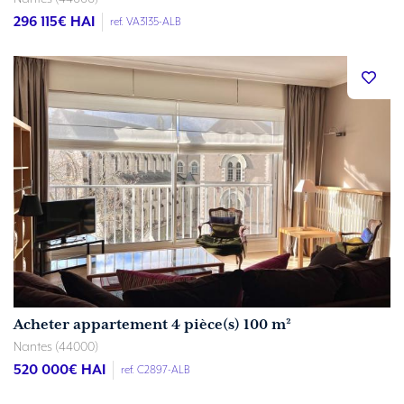
296 115
€ HAI
ref. VA3135-ALB
Acheter appartement 4 pièce(s) 100 m²
Nantes (44000)
520 000
€ HAI
ref. C2897-ALB