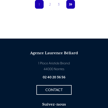
1
2
3
Agence Laurence Béliard
1 Place Aristide Briand
44000 Nantes
02 40 20 36 56
CONTACT
Suivez-nous