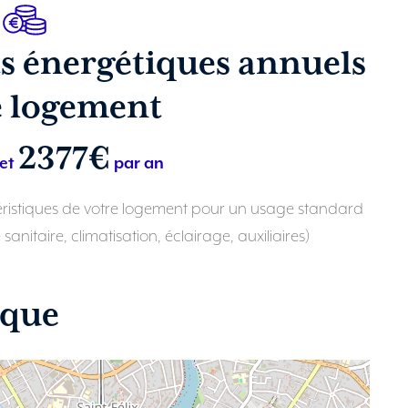
s énergétiques annuels
e logement
2377€
et
par an
téristiques de votre logement pour un usage standard
nitaire, climatisation, éclairage, auxiliaires)
ique