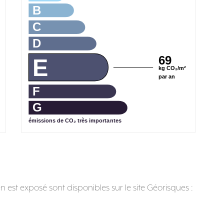
B
C
D
69
E
kg CO₂/m²
par an
F
G
émissions de CO₂ très importantes
n est exposé sont disponibles sur le site Géorisques :