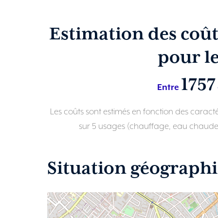
Estimation des coût
pour l
1757
Entre
Les coûts sont estimés en fonction des carac
sur 5 usages (chauffage, eau chaude sa
Situation géograph