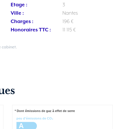
Etage :
3
Ville :
Nantes
Charges :
196 €
Honoraires TTC :
11 115 €
 cabinet.
ues
* Dont émissions de gaz à effet de serre
peu d'émissions de CO₂
A