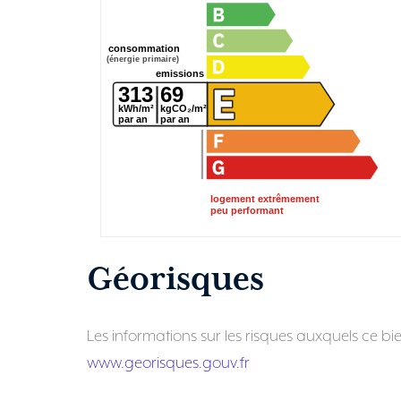
consommation
(énergie primaire)
emissions
313
69
kWh/m²
kgCO₂/m²
par an
par an
logement extrêmement
peu performant
Géorisques
Les informations sur les risques auxquels ce bie
www.georisques.gouv.fr