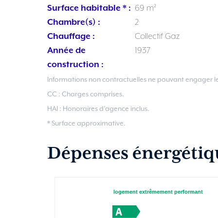
Surface habitable * :
69 m²
Chambre(s) :
2
Chauffage :
Collectif Gaz
Année de
1937
construction :
Informations non contractuelles ne pouvant engager le
CC : Charges comprises.
HAI : Honoraires d’agence inclus.
* Surface approximative.
Dépenses énergétiq
logement extrêmement performant