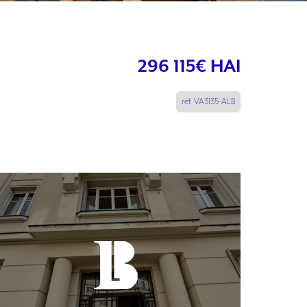
296 115
€ HAI
réf. VA3135-ALB