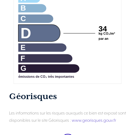
B
C
34
D
kg CO₂/m²
par an
E
F
G
émissions de CO₂ très importantes
Géorisques
Les informations sur les risques auxquels ce bien est exposé sont
disponibles sur le site Géorisques :
www.georisques.gouv.fr