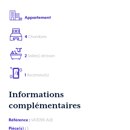
Appartement
4
Chambres
2
Salle(s) de bain
1
Ascenseur(s)
Informations
complémentaires
Référence :
VA3096-ALB
Pièce(s) :
5