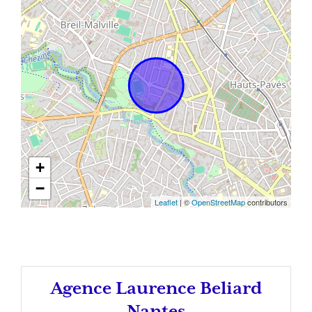
+
−
Leaflet
| ©
OpenStreetMap
contributors
Agence Laurence Beliard
Nantes