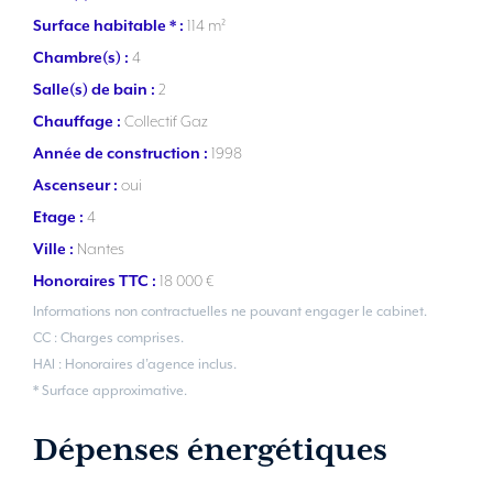
Surface habitable * :
114 m²
Chambre(s) :
4
Salle(s) de bain :
2
Chauffage :
Collectif Gaz
Année de construction :
1998
Ascenseur :
oui
Etage :
4
Ville :
Nantes
Honoraires TTC :
18 000 €
Informations non contractuelles ne pouvant engager le cabinet.
CC : Charges comprises.
HAI : Honoraires d’agence inclus.
* Surface approximative.
Dépenses énergétiques