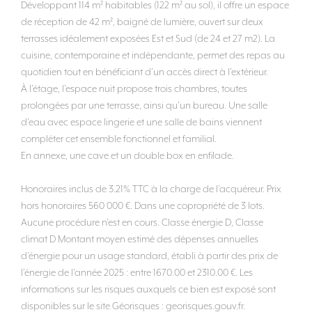
Développant 114 m² habitables (122 m² au sol), il offre un espace
de réception de 42 m², baigné de lumière, ouvert sur deux
terrasses idéalement exposées Est et Sud (de 24 et 27 m2). La
cuisine, contemporaine et indépendante, permet des repas au
quotidien tout en bénéficiant d’un accès direct à l’extérieur.
À l’étage, l’espace nuit propose trois chambres, toutes
prolongées par une terrasse, ainsi qu’un bureau. Une salle
d’eau avec espace lingerie et une salle de bains viennent
compléter cet ensemble fonctionnel et familial.
En annexe, une cave et un double box en enfilade.
Honoraires inclus de 3.21% TTC à la charge de l'acquéreur. Prix
hors honoraires 560 000 €. Dans une copropriété de 3 lots.
Aucune procédure n'est en cours. Classe énergie D, Classe
climat D Montant moyen estimé des dépenses annuelles
d'énergie pour un usage standard, établi à partir des prix de
l'énergie de l'année 2025 : entre 1670.00 et 2310.00 €. Les
informations sur les risques auxquels ce bien est exposé sont
disponibles sur le site Géorisques : georisques.gouv.fr.