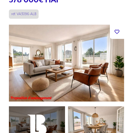
578 000
€ HAI
réf. VA3096-ALB