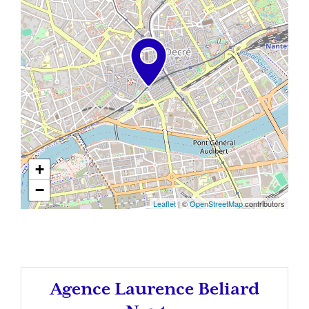
+
−
Leaflet
| ©
OpenStreetMap
contributors
Agence Laurence Beliard