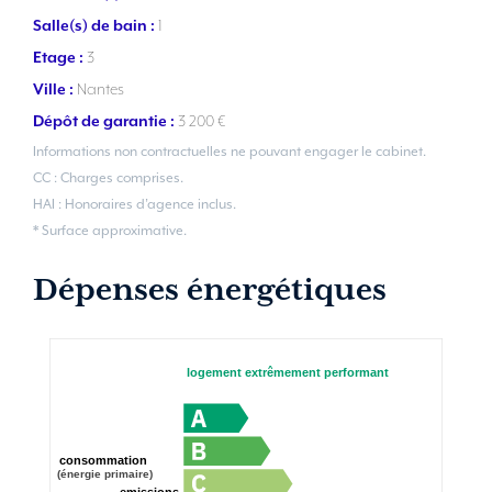
Salle(s) de bain :
1
Etage :
3
Ville :
Nantes
Dépôt de garantie :
3 200 €
Informations non contractuelles ne pouvant engager le cabinet.
CC : Charges comprises.
HAI : Honoraires d’agence inclus.
* Surface approximative.
Dépenses énergétiques
logement extrêmement performant
consommation
(énergie primaire)