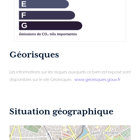
E
F
G
émissions de CO₂ très importantes
Géorisques
Les informations sur les risques auxquels ce bien est exposé sont
disponibles sur le site Géorisques :
www.georisques.gouv.fr
Situation géographique