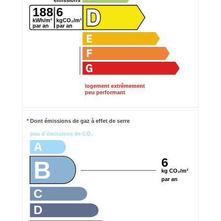
emissions
188
6
kWh/m²
kgCO₂/m²
par an
par an
logement extrêmement
peu performant
* Dont émissions de gaz à effet de serre
peu d'émissions de CO₂
A
6
B
kg CO₂/m²
par an
C
D