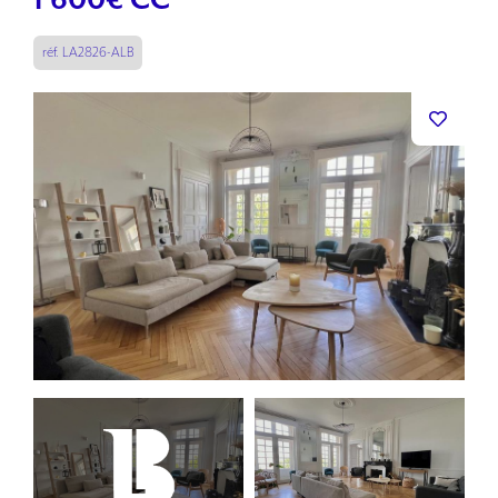
1 600
€ CC
réf. LA2826-ALB