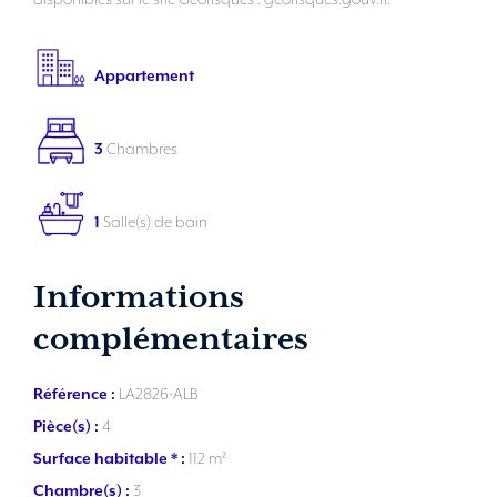
Appartement
3
Chambres
1
Salle(s) de bain
Informations
complémentaires
Référence :
LA2826-ALB
Pièce(s) :
4
Surface habitable * :
112 m²
Chambre(s) :
3