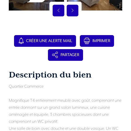
CRÉER UNE ALERTE MAIL
IMPRIMER
PARTAGER
Description du bien
Quartier Commerce
Magnifique T4 entièrement meublé avec goût, comprenant une
entrée donnant sur un grand salon lumineux, une cuisine
aménagée et équipée, 3 chambres spacieuses dont une
comprenant un WC privatif.
Une salle de bain avec douche et une double vasque. Un WC